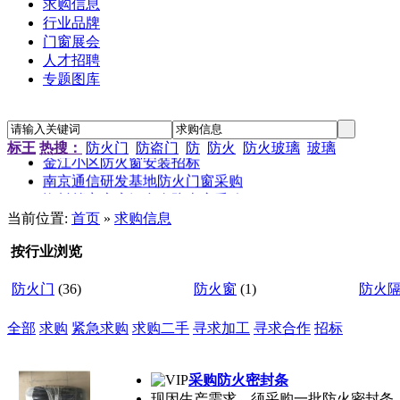
求购信息
行业品牌
门窗展会
人才招聘
专题图库
“新居工程”塑钢门窗工程施工招标公告
江苏省农科院农产品孵化中心招待楼铝合金门窗工程招标
标王
热搜：
防火门
防盗门
防
防火
防火玻璃
玻璃
金江小区防火窗安装招标
南京通信研发基地防火门窗采购
资料档案库房铝合金防火窗采购
金江小区防火窗安装招标
当前位置:
首页
»
求购信息
按行业浏览
防火门
(36)
防火窗
(1)
防火
全部
求购
紧急求购
求购二手
寻求加工
寻求合作
招标
采购防火密封条
现因生产需求，须采购一批防火密封条