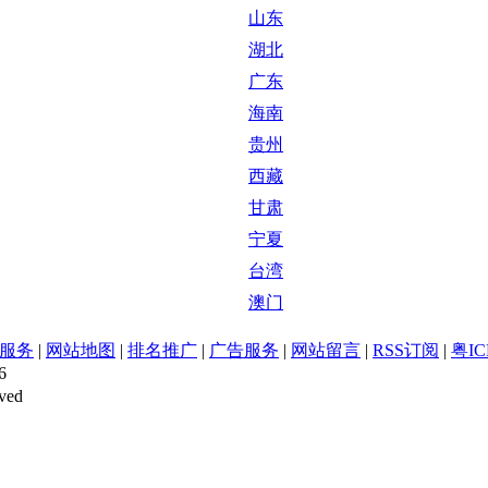
山东
湖北
广东
海南
贵州
西藏
甘肃
宁夏
台湾
澳门
服务
|
网站地图
|
排名推广
|
广告服务
|
网站留言
|
RSS订阅
|
粤IC
6
ved