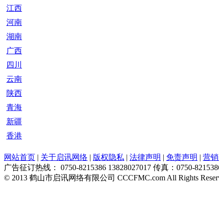
江西
河南
湖南
广西
四川
云南
陕西
青海
新疆
香港
网站首页
|
关于启讯网络
|
版权隐私
|
法律声明
|
免责声明
|
营销
广告征订热线： 0750-8215386 13828027017 传真：0750-821538
© 2013 鹤山市启讯网络有限公司 CCCFMC.com All Rights Reser