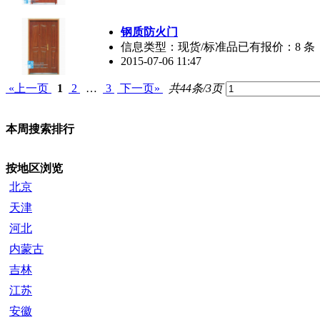
钢质防火门
信息类型：现货/标准品已有报价：8 条
2015-07-06 11:47
«上一页
1
2
…
3
下一页»
共44条/3页
本周搜索排行
按地区浏览
北京
天津
河北
内蒙古
吉林
江苏
安徽