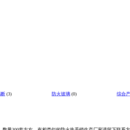
通知
隔断
(3)
防火玻璃
(0)
综合
，数量300套左右。有相类似的防火执手锁生产厂家请留下联系